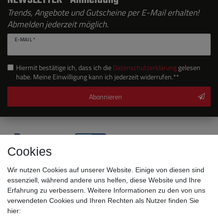
NEWSLETTER - Anmeldung
Trends, Angebote und Gutscheine per E-Mail erhalten!
Abmelden jederzeit möglich.
E-MAIL *
Hiermit bestätige ich, dass ich die
Daten­schutz­erklärung
gelesen
habe. Meine Einwilligung kann ich jederzeit widerrufen.**
Abonnieren
Cookies
Wir nutzen Cookies auf unserer Website. Einige von diesen sind
essenziell, während andere uns helfen, diese Website und Ihre
Erfahrung zu verbessern. Weitere Informationen zu den von uns
verwendeten Cookies und Ihren Rechten als Nutzer finden Sie
hier:
Sicherheitsklassen