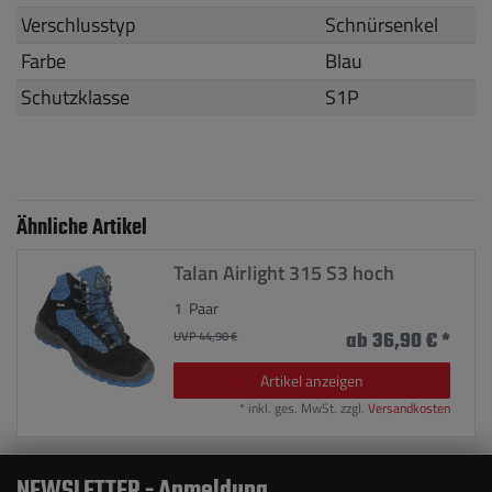
Verschlusstyp
Schnürsenkel
Farbe
Blau
Schutzklasse
S1P
Ähnliche Artikel
Talan Airlight 315 S3 hoch
1
Paar
UVP 44,90 €
ab 36,90 € *
Artikel anzeigen
*
inkl. ges. MwSt.
zzgl.
Versandkosten