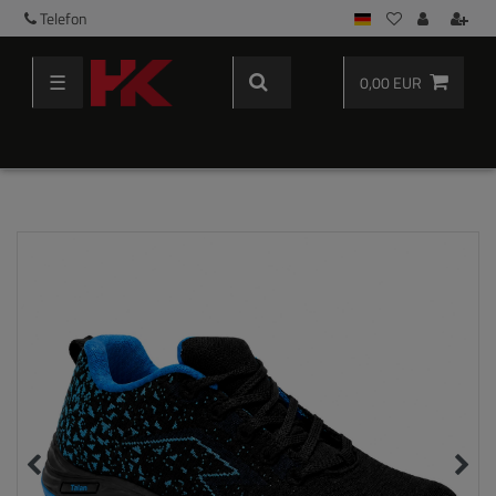
Telefon
☰
0,00 EUR