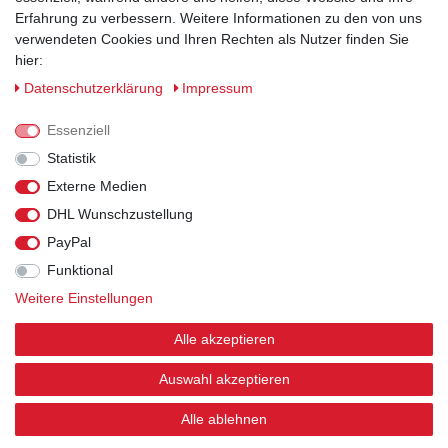
Erfahrung zu verbessern. Weitere Informationen zu den von uns
verwendeten Cookies und Ihren Rechten als Nutzer finden Sie
hier:
Sicherheitsklassen
Daten­schutz­erklärung
Impressum
Informationen
Essenziell
Statistik
Versand
Externe Medien
DHL Wunschzustellung
Rechtliches
PayPal
Funktional
Weitere Einstellungen
© 2026 Arbeitsschuhe und Arbeitskleidung kaufen
| HKB24.de - Alle Rechte vorbehalten.
| webshop by
Alle akzeptieren
nordhelp IT
Auswahl akzeptieren
Alle ablehnen