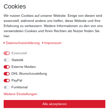
Cookies
Wir nutzen Cookies auf unserer Website. Einige von diesen sind
essenziell, während andere uns helfen, diese Website und Ihre
Erfahrung zu verbessern. Weitere Informationen zu den von uns
verwendeten Cookies und Ihren Rechten als Nutzer finden Sie
hier:
Sicherheitsklassen
Daten­schutz­erklärung
Impressum
Informationen
Essenziell
Statistik
Versand
Externe Medien
DHL Wunschzustellung
Rechtliches
PayPal
Funktional
Weitere Einstellungen
© 2026 Arbeitsschuhe und Arbeitskleidung kaufen
| HKB24.de - Alle Rechte vorbehalten.
| webshop by
Alle akzeptieren
nordhelp IT