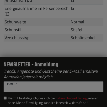
Antistatisch (A)
Ja
Energieaufnahme im Fersenbereich
Ja
(E)
Schuhweite
Normal
Schuhstil
Stiefel
Verschlusstyp
Schnürsenkel
NEWSLETTER - Anmeldung
Trends, Angebote und Gutscheine per E-Mail erhalten!
Abmelden jederzeit möglich.
E-MAIL *
Hiermit bestätige ich, dass ich die
Daten­schutz­erklärung
gelesen
habe. Meine Einwilligung kann ich jederzeit widerrufen.**