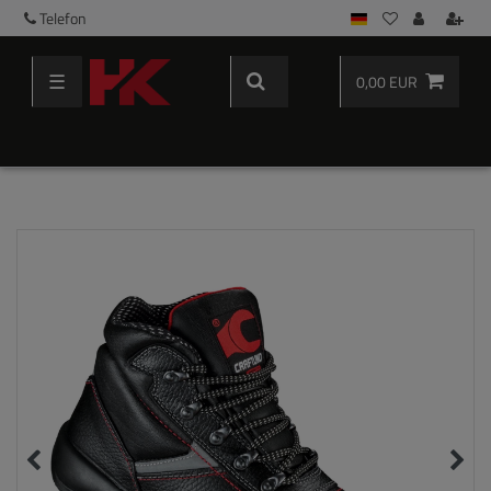
Telefon
☰
0,00 EUR