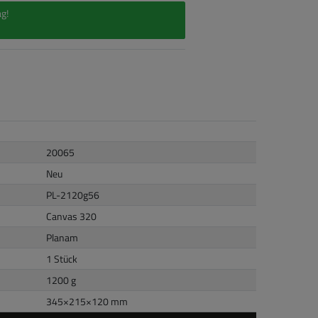
g!
20065
Neu
PL-2120g56
Canvas 320
Planam
1 Stück
1200 g
345
×
215
×
120
mm