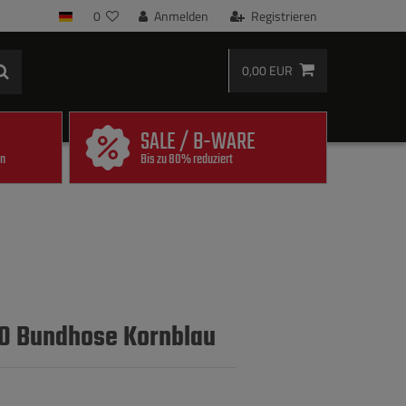
0
Anmelden
Registrieren
0,00 EUR
SALE / B-WARE
en
Bis zu 80% reduziert
0 Bundhose Kornblau