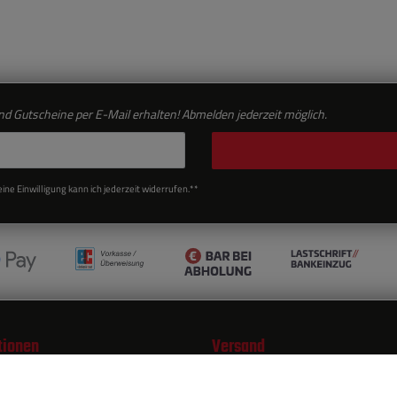
d Gutscheine per E-Mail erhalten! Abmelden jederzeit möglich.
ne Einwilligung kann ich jederzeit widerrufen.**
tionen
Versand
öglichkeiten
nd Versandkosten