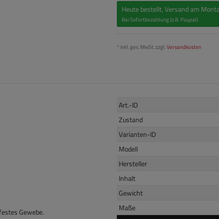
Heute bestellt, Versand am Monta
Bei Sofortbezahlung (z.B. Paypal)
* inkl. ges. MwSt. zzgl.
Versandkosten
Art.-ID
Zustand
Varianten-ID
Modell
Hersteller
Inhalt
Gewicht
Maße
rfestes Gewebe.