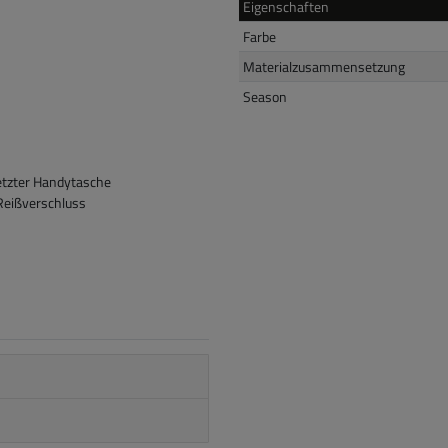
Eigenschaften
Farbe
Materialzusammensetzung
Season
etzter Handytasche
 Reißverschluss