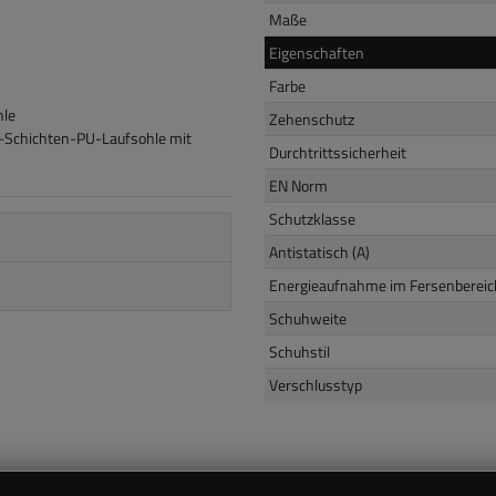
Maße
Eigenschaften
Farbe
hle
Zehenschutz
2-Schichten-PU-Laufsohle mit
Durchtrittssicherheit
EN Norm
Schutzklasse
Antistatisch (A)
Energieaufnahme im Fersenbereich
Schuhweite
Schuhstil
Verschlusstyp