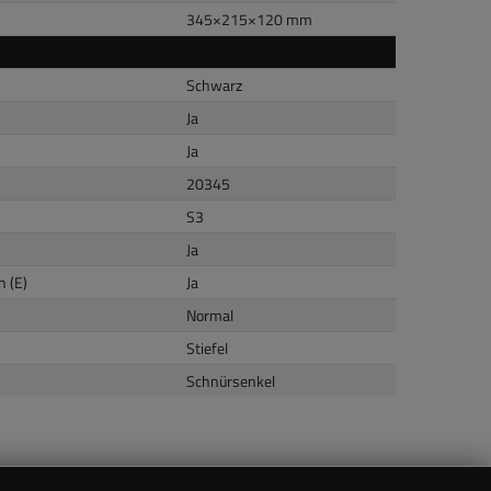
345
×
215
×
120
mm
Schwarz
Ja
Ja
20345
S3
Ja
 (E)
Ja
Normal
Stiefel
Schnürsenkel