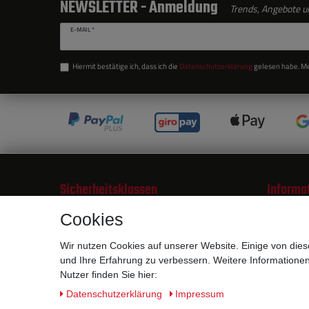
NEWSLETTER - Anmeldung
Trends, Angebote un
E-MAIL *
Hiermit bestätige ich, dass ich die
Daten­schutz­erklärung
gelesen habe. Mei
Sicherheitsklassen
Informa
Arbeitsschuhe S1
Zahlungsm
Cookies
Arbeitsschuhe S1P
Liefer- u
Arbeitsschuhe S2
Über uns
Wir nutzen Cookies auf unserer Website. Einige von dies
Arbeitsschuhe S3
Urheberre
und Ihre Erfahrung zu verbessern. Weitere Information
Gummistiefel S4/S5
Arbeitssc
Nutzer finden Sie hier:
Schnittschutz
Sicherhei
Daten­schutz­erklärung
Impressum
Berufsschuhe
Individuel