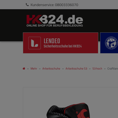
Kundenservice: 08003336070
LENDEO
Sicherheitsschuhe bei HKB24
Mehr
Arbeitsschuhe
Arbeitsschuhe S3
S3 hoch
Craftla