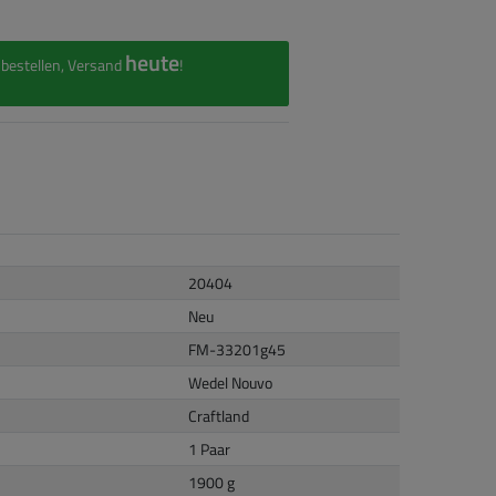
heute
bestellen, Versand
!
20404
Neu
FM-33201g45
Wedel Nouvo
Craftland
1 Paar
1900 g