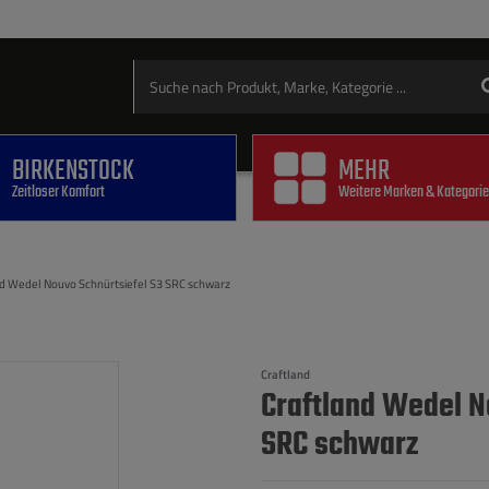
BIRKENSTOCK
MEHR
Zeitloser Komfort
Weitere Marken & Kategori
nd Wedel Nouvo Schnürtsiefel S3 SRC schwarz
Craftland
Craftland Wedel N
SRC schwarz