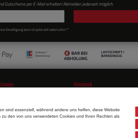
d Gutscheine per E-Mail erhalten! Abmelden jederzeit möglich.
ne Einwilligung kann ich jederzeit widerrufen.**
tionen
Versand
öglichkeiten
nd Versandkosten
en sind essenziell, während andere uns helfen, diese Website
chtshinweis
en zu den von uns verwendeten Cookies und Ihren Rechten als
huhe Pflege
tsklassen
l mit Ihrem Logo