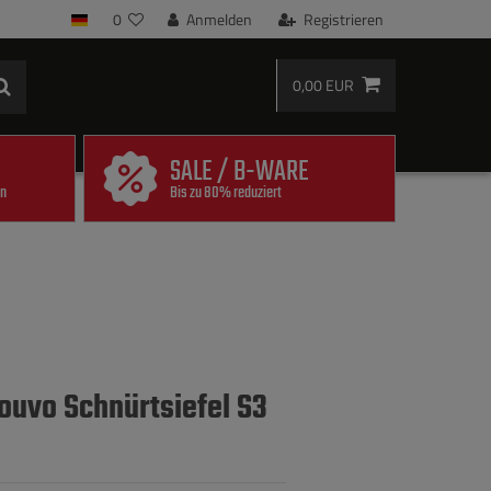
0
Anmelden
Registrieren
0,00 EUR
SALE / B-WARE
en
Bis zu 80% reduziert
ouvo Schnürtsiefel S3