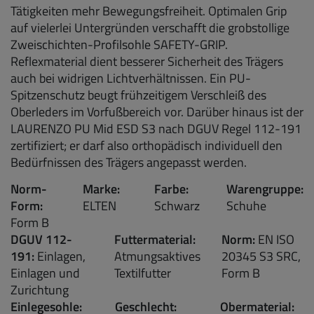
Tätigkeiten mehr Bewegungsfreiheit. Optimalen Grip
auf vielerlei Untergründen verschafft die grobstollige
Zweischichten-Profilsohle SAFETY-GRIP.
Reflexmaterial dient besserer Sicherheit des Trägers
auch bei widrigen Lichtverhältnissen. Ein PU-
Spitzenschutz beugt frühzeitigem Verschleiß des
Oberleders im Vorfußbereich vor. Darüber hinaus ist der
LAURENZO PU Mid ESD S3 nach DGUV Regel 112-191
zertifiziert; er darf also orthopädisch individuell den
Bedürfnissen des Trägers angepasst werden.
Norm-
Marke:
Farbe:
Warengruppe:
Form:
ELTEN
Schwarz
Schuhe
Form B
DGUV 112-
Futtermaterial:
Norm:
EN ISO
191:
Einlagen,
Atmungsaktives
20345 S3 SRC,
Einlagen und
Textilfutter
Form B
Zurichtung
Einlegesohle:
Geschlecht:
Obermaterial: