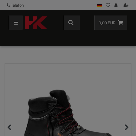
Telefon
☰
0,00 EUR