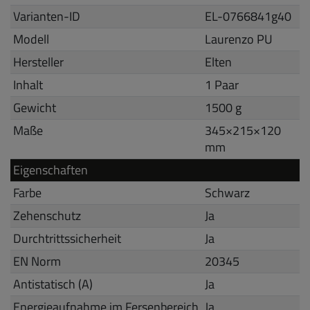
Varianten-ID
EL-0766841g40
Modell
Laurenzo PU
Hersteller
Elten
Inhalt
1 Paar
Gewicht
1500 g
Maße
345
×
215
×
120
mm
Eigenschaften
Farbe
Schwarz
Zehenschutz
Ja
Durchtrittssicherheit
Ja
EN Norm
20345
Antistatisch (A)
Ja
Energieaufnahme im Fersenbereich
Ja