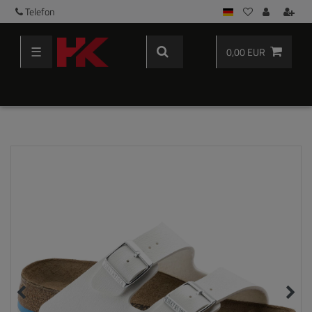
Telefon
☰
0,00 EUR