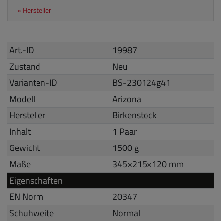
» Hersteller
Art.-ID
19987
Zustand
Neu
Varianten-ID
BS-230124g41
Modell
Arizona
Hersteller
Birkenstock
Inhalt
1 Paar
Gewicht
1500 g
Maße
345
×
215
×
120
mm
Eigenschaften
EN Norm
20347
Schuhweite
Normal