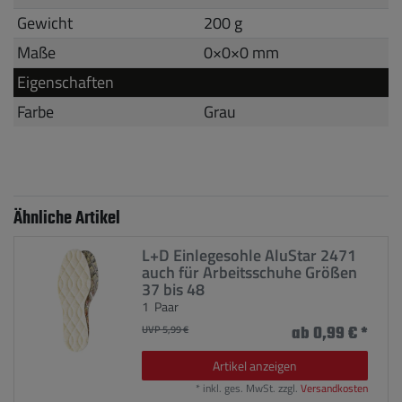
Gewicht
200 g
Maße
0
×
0
×
0
mm
Eigenschaften
Farbe
Grau
Ähnliche Artikel
L+D Einlegesohle AluStar 2471
auch für Arbeitsschuhe Größen
37 bis 48
1
Paar
UVP 5,99 €
ab 0,99 € *
Artikel anzeigen
*
inkl. ges. MwSt.
zzgl.
Versandkosten