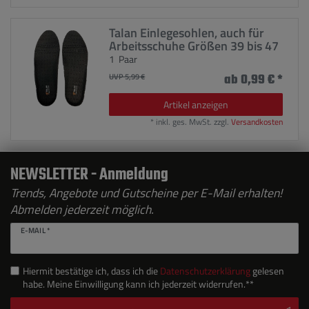
Talan Einlegesohlen, auch für
Arbeitsschuhe Größen 39 bis 47
1
Paar
UVP 5,99 €
ab 0,99 € *
Artikel anzeigen
*
inkl. ges. MwSt.
zzgl.
Versandkosten
NEWSLETTER - Anmeldung
Trends, Angebote und Gutscheine per E-Mail erhalten!
Abmelden jederzeit möglich.
E-MAIL *
Hiermit bestätige ich, dass ich die
Daten­schutz­erklärung
gelesen
habe. Meine Einwilligung kann ich jederzeit widerrufen.**