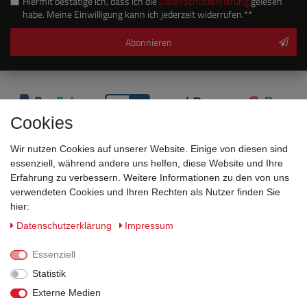
Hiermit bestätige ich, dass ich die
Daten­schutz­erklärung
gelesen
habe. Meine Einwilligung kann ich jederzeit widerrufen.**
Abonnieren
Cookies
Wir nutzen Cookies auf unserer Website. Einige von diesen sind
essenziell, während andere uns helfen, diese Website und Ihre
Erfahrung zu verbessern. Weitere Informationen zu den von uns
verwendeten Cookies und Ihren Rechten als Nutzer finden Sie
Sicherheitsklassen
hier:
Daten­schutz­erklärung
Impressum
Informationen
Essenziell
Statistik
Versand
Externe Medien