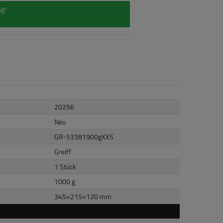
g!
20256
Neu
GR-53381900gXXS
Greiff
1 Stück
1000 g
345
×
215
×
120
mm