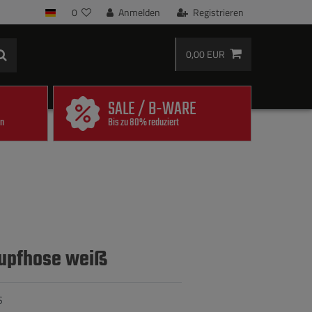
0
Anmelden
Registrieren
0,00 EUR
SALE / B-WARE
en
Bis zu 80% reduziert
lupfhose weiß
S