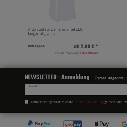
Ardon Safety Damenmantel ELIN
langärmlig weiß
ab 2,90 € *
UVP 39,90 €
*
inkl. ges. MwSt.
zzgl.
Versandkosten
NEWSLETTER - Anmeldung
Trends, Angebote un
E-MAIL *
Hiermit bestätige ich, dass ich die
Daten­schutz­erklärung
gelesen habe. Mei