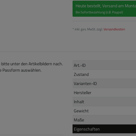
Heute bestellt, Versand am Monta
Bei Sofortbezahlung (z.B. Paypal)
* inkl. ges. MwSt. zzgl.
Versandkosten
itte unter den Artikelbildern nach.
Art.-ID
ige Passform auswählen.
Zustand
Varianten-ID
Hersteller
Inhalt
Gewicht
Maße
Eigenschaften