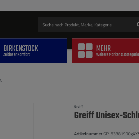
BIRKENSTOCK
MEHR
Zeitloser Komfort
Weitere Marken & Kategori
iß
Greiff
Greiff Unisex-Sch
Artikelnummer
GR-53381900gXX