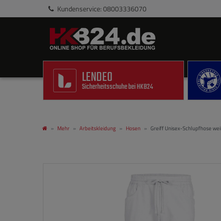
Kundenservice: 08003336070
LENDEO
Sicherheitsschuhe bei HKB24
Mehr
Arbeitskleidung
Hosen
Greiff Unisex-Schlupfhose we