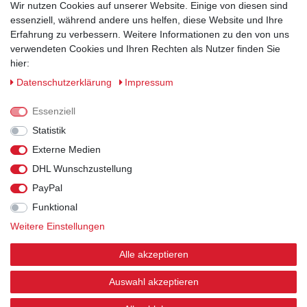
Wir nutzen Cookies auf unserer Website. Einige von diesen sind
essenziell, während andere uns helfen, diese Website und Ihre
Erfahrung zu verbessern. Weitere Informationen zu den von uns
verwendeten Cookies und Ihren Rechten als Nutzer finden Sie
hier:
Sicherheitsklassen
Daten­schutz­erklärung
Impressum
Informationen
Essenziell
Statistik
Versand
Externe Medien
DHL Wunschzustellung
Rechtliches
PayPal
Funktional
Weitere Einstellungen
© 2026 Arbeitsschuhe und Arbeitskleidung kaufen
| HKB24.de - Alle Rechte vorbehalten.
| webshop by
Alle akzeptieren
nordhelp IT
Auswahl akzeptieren