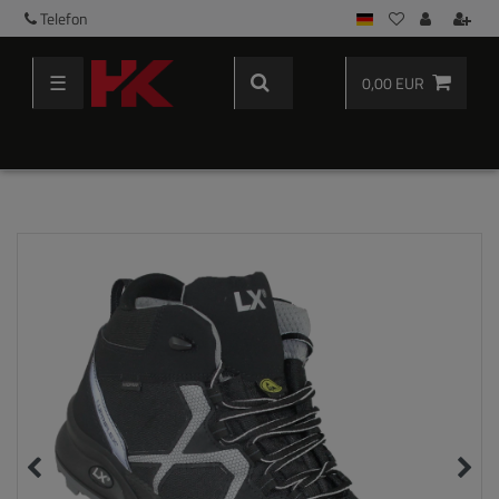
Telefon
☰
0,00 EUR