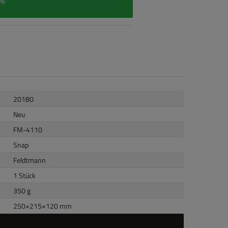
20180
Neu
FM-4110
Snap
Feldtmann
1 Stück
350 g
250
×
215
×
120
mm