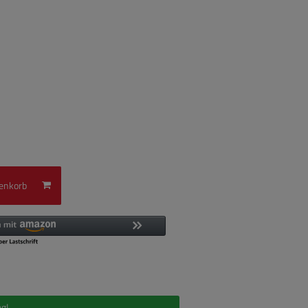
enkorb
g!