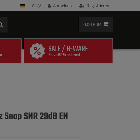
0
Anmelden
Registrieren
0,00 EUR
SALE / B-WARE
en
Bis zu 80% reduziert
z Snap SNR 29dB EN