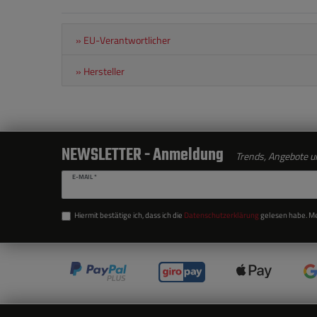
» EU-Verantwortlicher
» Hersteller
NEWSLETTER - Anmeldung
Trends, Angebote un
E-MAIL *
Hiermit bestätige ich, dass ich die
Daten­schutz­erklärung
gelesen habe. Mei