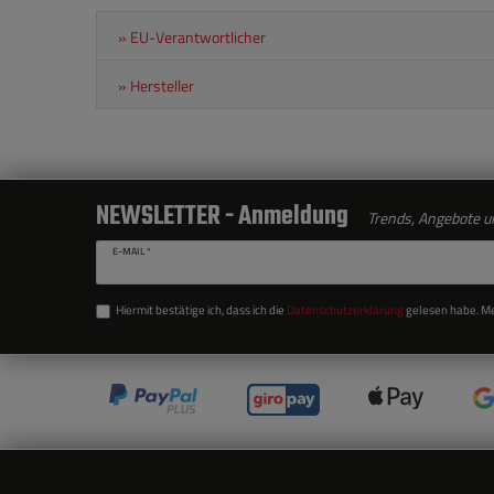
» EU-Verantwortlicher
» Hersteller
NEWSLETTER - Anmeldung
Trends, Angebote un
E-MAIL *
Hiermit bestätige ich, dass ich die
Daten­schutz­erklärung
gelesen habe. Mei