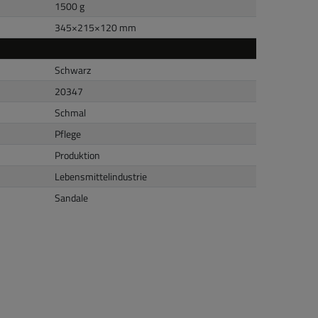
1500 g
345
×
215
×
120
mm
Schwarz
20347
Schmal
Pflege
Produktion
Lebensmittelindustrie
Sandale