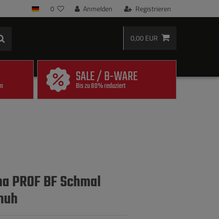
0
Anmelden
Registrieren
0,00 EUR
SALE / B-WARE
en
Bis zu 80% reduziert
na PROF BF Schmal
huh