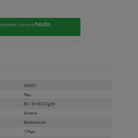
heute
bestellen, Versand
!
20201
Neu
BS-1018223g35
Arizona
Birkenstock
1 Paar