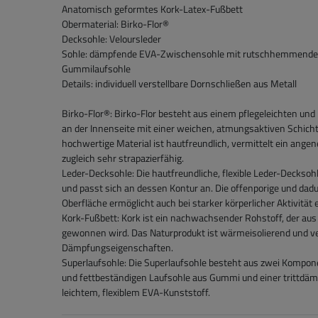
Anatomisch geformtes Kork-Latex-Fußbett
Obermaterial: Birko-Flor®
Decksohle: Veloursleder
Sohle: dämpfende EVA-Zwischensohle mit rutschhemmender, 
Gummilaufsohle
Details: individuell verstellbare Dornschließen aus Metall
Birko-Flor®: Birko-Flor besteht aus einem pflegeleichten un
an der Innenseite mit einer weichen, atmungsaktiven Schich
hochwertige Material ist hautfreundlich, vermittelt ein ange
zugleich sehr strapazierfähig.
Leder-Decksohle: Die hautfreundliche, flexible Leder-Decksoh
und passt sich an dessen Kontur an. Die offenporige und da
Oberfläche ermöglicht auch bei starker körperlicher Aktivitä
Kork-Fußbett: Kork ist ein nachwachsender Rohstoff, der aus
gewonnen wird. Das Naturprodukt ist wärmeisolierend und ve
Dämpfungseigenschaften.
Superlaufsohle: Die Superlaufsohle besteht aus zwei Kompo
und fettbeständigen Laufsohle aus Gummi und einer trittd
leichtem, flexiblem EVA-Kunststoff.