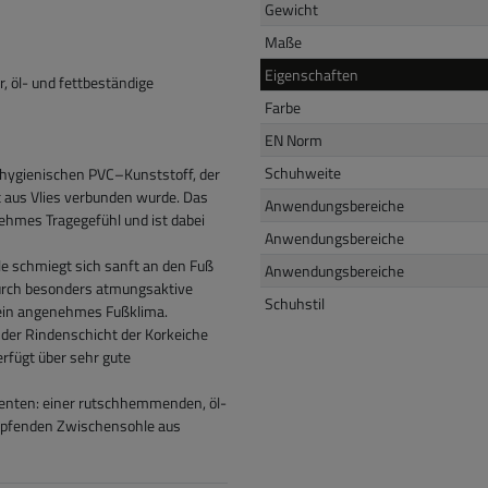
Gewicht
Maße
Eigenschaften
öl- und fettbeständige
Farbe
EN Norm
Schuhweite
d hygienischen PVC–Kunststoff, der
t aus Vlies verbunden wurde. Das
Anwendungsbereiche
nehmes Tragegefühl und ist dabei
Anwendungsbereiche
le schmiegt sich sanft an den Fuß
Anwendungsbereiche
durch besonders atmungsaktive
Schuhstil
t ein angenehmes Fußklima.
 der Rindenschicht der Korkeiche
rfügt über sehr gute
nenten: einer rutschhemmenden, öl-
ämpfenden Zwischensohle aus