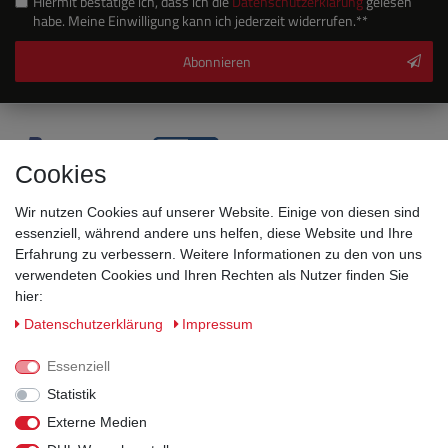
Hiermit bestätige ich, dass ich die
Daten­schutz­erklärung
gelesen
habe. Meine Einwilligung kann ich jederzeit widerrufen.**
Abonnieren
Cookies
Wir nutzen Cookies auf unserer Website. Einige von diesen sind
essenziell, während andere uns helfen, diese Website und Ihre
Erfahrung zu verbessern. Weitere Informationen zu den von uns
verwendeten Cookies und Ihren Rechten als Nutzer finden Sie
hier:
Sicherheitsklassen
Daten­schutz­erklärung
Impressum
Informationen
Essenziell
Statistik
Versand
Externe Medien