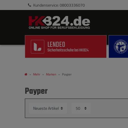
Kundenservice: 08003336070
LENDEO
Sicherheitsschuhe bei HKB24
Mehr
Marken
Payper
Payper