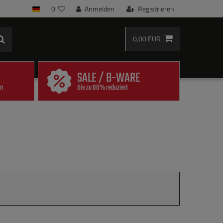
0
Anmelden
Registrieren
0,00 EUR
SALE / B-WARE
en
Bis zu 80% reduziert