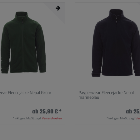
ear Fleecejacke Nepal Grüm
Payperwear Fleecejacke Nepal
marineblau
ab 25,90 € *
ab 25
*
inkl. ges. MwSt.
zzgl.
Versandkosten
*
inkl. ges. MwSt.
zzgl.
Ve