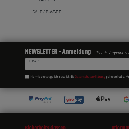
SALE / B-WARE
NEWSLETTER - Anmeldung
Trends, Angebote un
E-MAIL *
Hiermit bestätige ich, dass ich die
Daten­schutz­erklärung
gelesen habe. Mei
Sicherheitsklassen
Informa