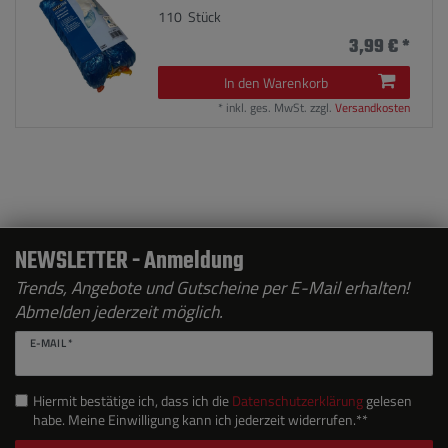
110
Stück
3,99 € *
In den Warenkorb
*
inkl. ges. MwSt.
zzgl.
Versandkosten
NEWSLETTER - Anmeldung
Trends, Angebote und Gutscheine per E-Mail erhalten!
Abmelden jederzeit möglich.
E-MAIL *
Hiermit bestätige ich, dass ich die
Daten­schutz­erklärung
gelesen
habe. Meine Einwilligung kann ich jederzeit widerrufen.**