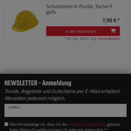
Schutzhelm 6-Punkt, Tector®
gelb
7,90 € *
In den Warenkorb
*
inkl. ges. MwSt.
zzgl.
Versandkosten
NEWSLETTER - Anmeldung
Trends, Angebote und Gutscheine per E-Mail erhalten!
Abmelden jederzeit möglich.
E-MAIL *
Hiermit bestätige ich, dass ich die
Daten­schutz­erklärung
gelesen
habe. Meine Einwilligung kann ich jederzeit widerrufen.**