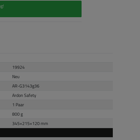
g!
19924
Neu
AR-G3143g36
Ardon Safety
1 Paar
800 g
345
×
215
×
120
mm