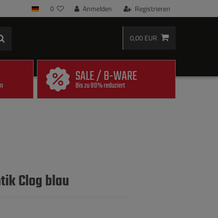
0
Anmelden
Registrieren
0,00 EUR
SALE / B-WARE
en
Bis zu 80% reduziert
tik Clog blau