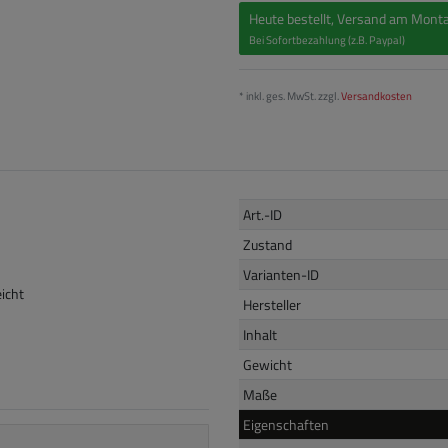
Heute bestellt, Versand am Monta
Bei Sofortbezahlung (z.B. Paypal)
* inkl. ges. MwSt. zzgl.
Versandkosten
Art.-ID
Zustand
Varianten-ID
eicht
Hersteller
Inhalt
Gewicht
Maße
Eigenschaften