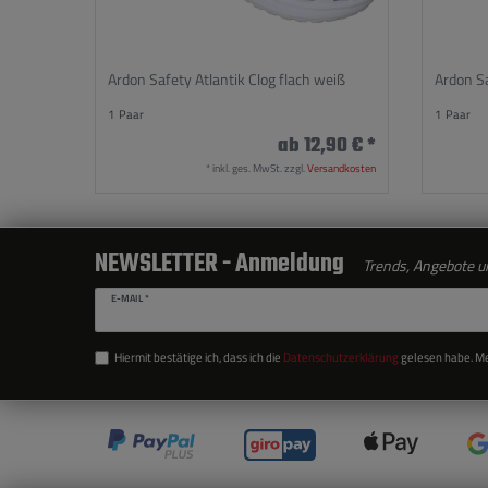
Ardon Safety Atlantik Clog flach weiß
Ardon S
1
Paar
1
Paar
ab 12,90 € *
*
inkl. ges. MwSt.
zzgl.
Versandkosten
NEWSLETTER - Anmeldung
Trends, Angebote un
E-MAIL *
Hiermit bestätige ich, dass ich die
Daten­schutz­erklärung
gelesen habe. Mei