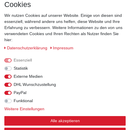
Cookies
Wir nutzen Cookies auf unserer Website. Einige von diesen sind
essenziell, während andere uns helfen, diese Website und Ihre
Erfahrung zu verbessern. Weitere Informationen zu den von uns
verwendeten Cookies und Ihren Rechten als Nutzer finden Sie
hier:
Sicherheitsklassen
Daten­schutz­erklärung
Impressum
Informationen
Essenziell
Statistik
Versand
Externe Medien
DHL Wunschzustellung
Rechtliches
PayPal
Funktional
Weitere Einstellungen
© 2026 Arbeitsschuhe und Arbeitskleidung kaufen
| HKB24.de - Alle Rechte vorbehalten.
| webshop by
Alle akzeptieren
nordhelp IT