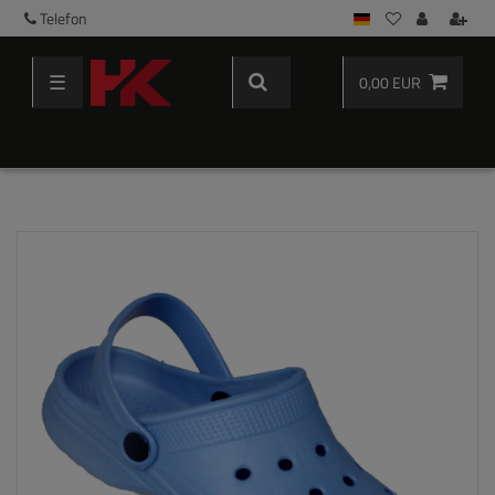
Telefon
☰
0,00 EUR