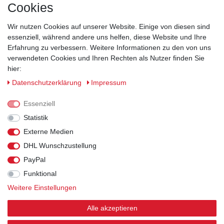
Cookies
Wir nutzen Cookies auf unserer Website. Einige von diesen sind
essenziell, während andere uns helfen, diese Website und Ihre
Erfahrung zu verbessern. Weitere Informationen zu den von uns
verwendeten Cookies und Ihren Rechten als Nutzer finden Sie
hier:
Sicherheitsklassen
Daten­schutz­erklärung
Impressum
Informationen
Essenziell
Statistik
Versand
Externe Medien
DHL Wunschzustellung
Rechtliches
PayPal
Funktional
Weitere Einstellungen
© 2026 Arbeitsschuhe und Arbeitskleidung kaufen
| HKB24.de - Alle Rechte vorbehalten.
| webshop by
Alle akzeptieren
nordhelp IT