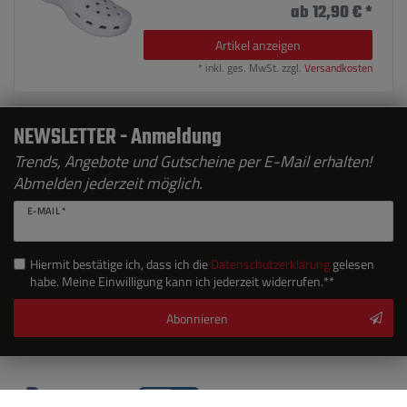
ab 12,90 € *
Artikel anzeigen
*
inkl. ges. MwSt.
zzgl.
Versandkosten
NEWSLETTER - Anmeldung
Trends, Angebote und Gutscheine per E-Mail erhalten!
Abmelden jederzeit möglich.
E-MAIL *
Hiermit bestätige ich, dass ich die
Daten­schutz­erklärung
gelesen
habe. Meine Einwilligung kann ich jederzeit widerrufen.**
Abonnieren