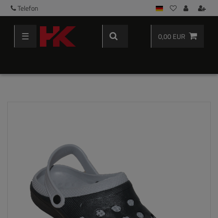
Telefon
☰
0,00 EUR