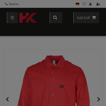
Telefon
☰
0,00 EUR