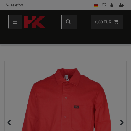
Telefon
☰
0,00 EUR