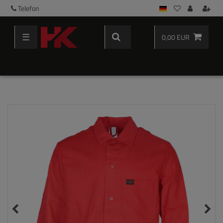
Telefon
☰
0,00 EUR