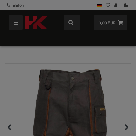
Telefon
☰
0,00 EUR