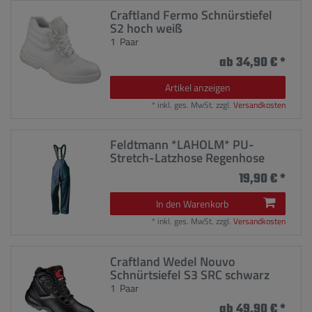
Craftland Fermo Schnürstiefel
S2 hoch weiß
1
Paar
ab 34,90 € *
Artikel anzeigen
*
inkl. ges. MwSt.
zzgl.
Versandkosten
Feldtmann *LAHOLM* PU-
Stretch-Latzhose Regenhose
19,90 € *
In den Warenkorb
*
inkl. ges. MwSt.
zzgl.
Versandkosten
Craftland Wedel Nouvo
Schnürtsiefel S3 SRC schwarz
1
Paar
ab 49,90 € *