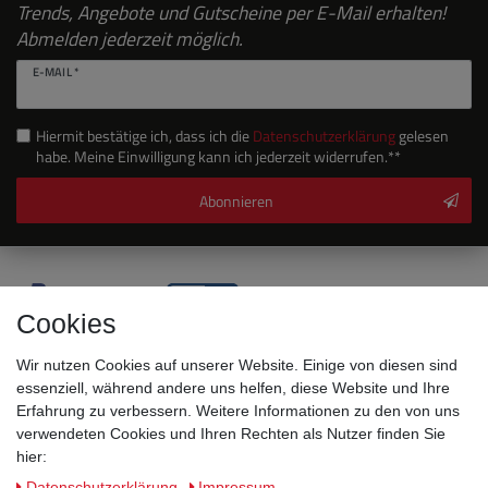
Trends, Angebote und Gutscheine per E-Mail erhalten!
Abmelden jederzeit möglich.
E-MAIL *
Hiermit bestätige ich, dass ich die
Daten­schutz­erklärung
gelesen
habe. Meine Einwilligung kann ich jederzeit widerrufen.**
Abonnieren
Cookies
Wir nutzen Cookies auf unserer Website. Einige von diesen sind
essenziell, während andere uns helfen, diese Website und Ihre
Erfahrung zu verbessern. Weitere Informationen zu den von uns
verwendeten Cookies und Ihren Rechten als Nutzer finden Sie
hier:
Sicherheitsklassen
Daten­schutz­erklärung
Impressum