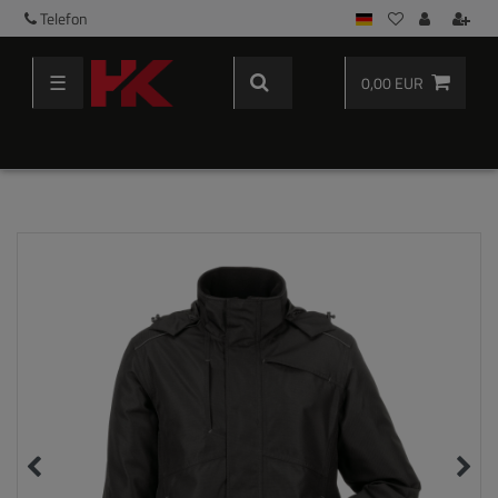
Telefon
☰
0,00 EUR