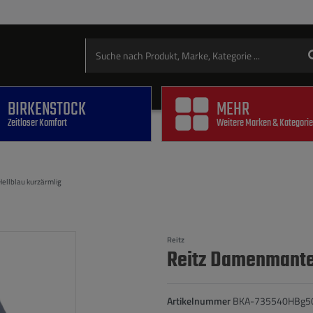
BIRKENSTOCK
MEHR
Zeitloser Komfort
Weitere Marken & Kategori
ellblau kurzärmlig
Reitz
Reitz Damenmantel
Artikelnummer
BKA-735540HBg5