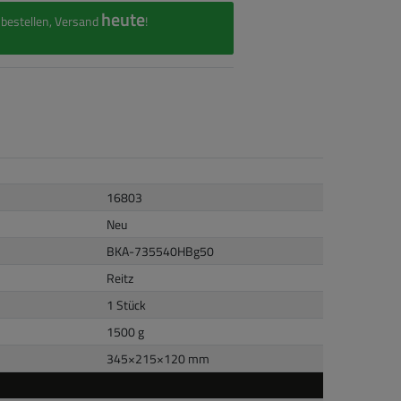
heute
bestellen, Versand
!
16803
Neu
BKA-735540HBg50
Reitz
1 Stück
1500 g
345
×
215
×
120
mm