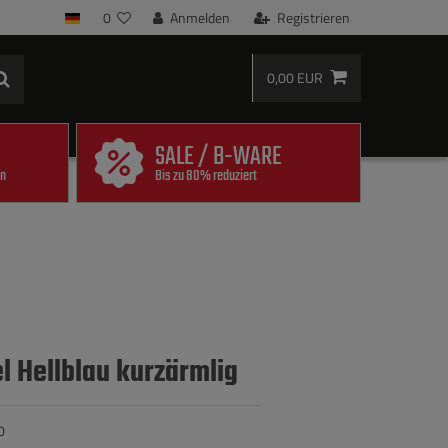
0
Anmelden
Registrieren
0,00 EUR
SALE / B-WARE
en
Bis zu 80% reduziert
 Hellblau kurzärmlig
0