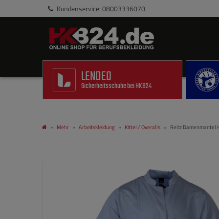
Kundenservice: 08003336070
LENDEO
Sicherheitsschuhe bei HKB24
Mehr
Arbeitskleidung
Kittel / Overalls
Reitz Damenmantel H