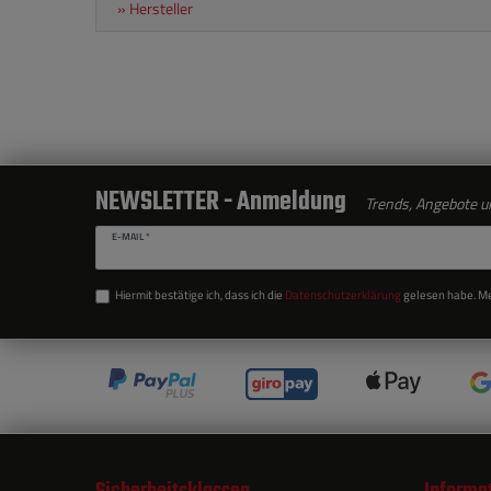
» Hersteller
NEWSLETTER - Anmeldung
Trends, Angebote un
E-MAIL *
Hiermit bestätige ich, dass ich die
Daten­schutz­erklärung
gelesen habe. Mei