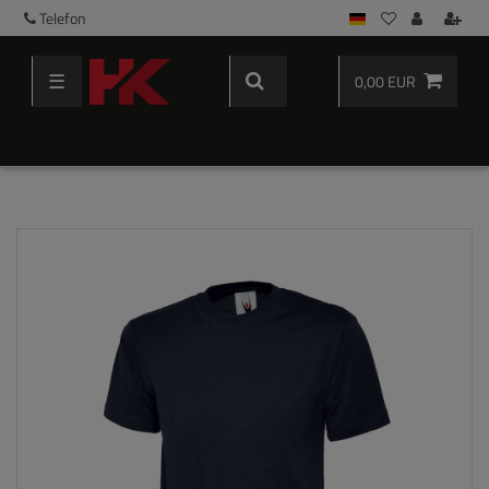
Telefon
☰
0,00 EUR