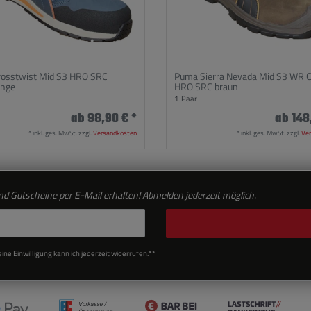
osstwist Mid S3 HRO SRC
Puma Sierra Nevada Mid S3 WR C
ange
HRO SRC braun
1
Paar
ab 98,90 € *
ab 148
*
inkl. ges. MwSt.
zzgl.
Versandkosten
*
inkl. ges. MwSt.
zzgl.
Ve
d Gutscheine per E-Mail erhalten! Abmelden jederzeit möglich.
ne Einwilligung kann ich jederzeit widerrufen.**