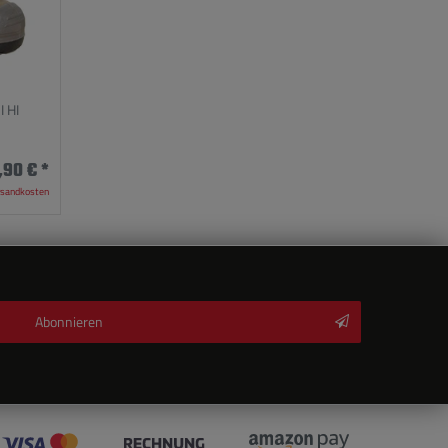
I HI
,90 € *
rsandkosten
Abonnieren