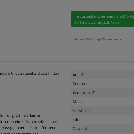
Heute bestellt, Versand am Monta
Bei Sofortbezahlung (z.B. Paypal)
* inkl. ges. MwSt. zzgl.
Versandkosten
unsere Größentabelle, diese finden
Art.-ID
Zustand
Varianten-ID
Modell
Hersteller
tführung. Der markante
Inhalt
riterien eines Sicherheitsschuhs
it passgenauem Leisten für neue
Gewicht
Gummisohle bildet der