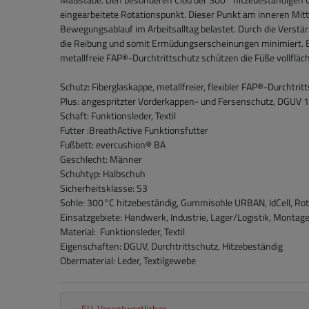
eingearbeitete Rotationspunkt. Dieser Punkt am inneren Mit
Bewegungsablauf im Arbeitsalltag belastet. Durch die Verst
die Reibung und somit Ermüdungserscheinungen minimiert. Ein
metallfreie FAP®-Durchtrittschutz schützen die Füße vollfläch
Schutz: Fiberglaskappe, metallfreier, flexibler FAP®-Durchtrit
Plus: angespritzter Vorderkappen- und Fersenschutz, DGUV
Schaft: Funktionsleder, Textil
Futter :BreathActive Funktionsfutter
Fußbett: evercushion® BA
Geschlecht: Männer
Schuhtyp: Halbschuh
Sicherheitsklasse: S3
Sohle: 300°C hitzebeständig, Gummisohle URBAN, IdCell, Ro
Einsatzgebiete: Handwerk, Industrie, Lager/Logistik, Montag
Material: Funktionsleder, Textil
Eigenschaften: DGUV, Durchtrittschutz, Hitzebeständig
Obermaterial: Leder, Textilgewebe
» EU-Verantwortlicher