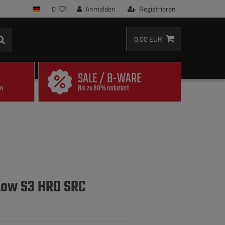
0
Anmelden
Registrieren
0,00 EUR
SALE / B-WARE
en
Bis zu 80% reduziert
Low S3 HRO SRC