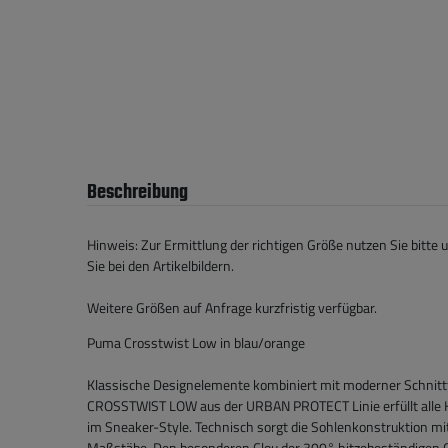
Beschreibung
Hinweis: Zur Ermittlung der richtigen Größe nutzen Sie bitte 
Sie bei den Artikelbildern.
Weitere Größen auf Anfrage kurzfristig verfügbar.
Puma Crosstwist Low in blau/orange
Klassische Designelemente kombiniert mit moderner Schnit
CROSSTWIST LOW aus der URBAN PROTECT Linie erfüllt alle K
im Sneaker-Style. Technisch sorgt die Sohlenkonstruktion m
Maßstäbe. Den besonderen Clou der 300° hitzebeständigen 