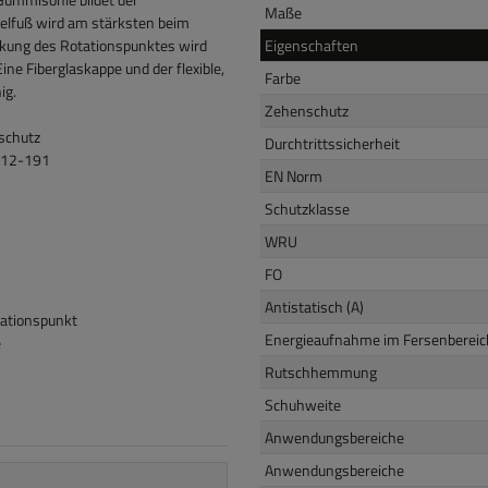
Maße
telfuß wird am stärksten beim
ärkung des Rotationspunktes wird
Eigenschaften
e Fiberglaskappe und der flexible,
Farbe
ig.
Zehenschutz
tschutz
Durchtrittssicherheit
 112-191
EN Norm
Schutzklasse
WRU
FO
Antistatisch (A)
tationspunkt
Energieaufnahme im Fersenbereich
e
Rutschhemmung
Schuhweite
Anwendungsbereiche
Anwendungsbereiche