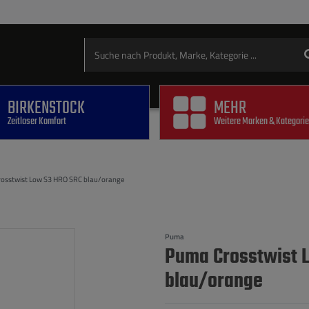
BIRKENSTOCK
MEHR
Zeitloser Komfort
Weitere Marken & Kategori
osstwist Low S3 HRO SRC blau/orange
Puma
Puma Crosstwist 
blau/orange