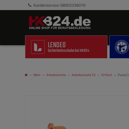
Kundenservice: 08003336070
LENDEO
Sicherheitsschuhe bei HKB24
Mehr
Arbeitsschuhe
Arbeitsschuhe S3
S3 flach
Puma Cr