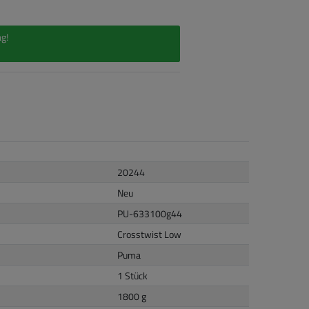
g!
20244
Neu
PU-633100g44
Crosstwist Low
Puma
1 Stück
1800 g