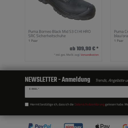
Puma Borneo Black Mid S3 CI HI HRO
Puma Cr
SRC Sicherheitschuhe
blau/or
1
Paar
1
Paar
ab 109,90 € *
*
inkl. ges. MwSt.
zzgl.
Versandkosten
NEWSLETTER - Anmeldung
Trends, Angebote un
E-MAIL *
Hiermit bestätige ich, dass ich die
Daten­schutz­erklärung
gelesen habe. Mei