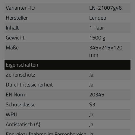
Varianten-ID
LN-21007g46
Hersteller
Lendeo
Inhalt
1 Paar
Gewicht
1500 g
Maße
345
×
215
×
120
mm
Eigenschaften
Zehenschutz
Ja
Durchtrittssicherheit
Ja
EN Norm
20345
Schutzklasse
S3
WRU
Ja
Antistatisch (A)
Ja
Energieaufnahme im Fersenbereich
Ja