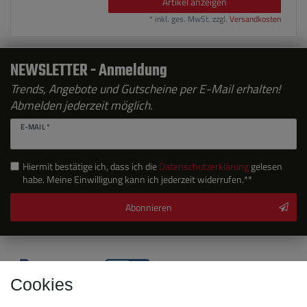
Artikel anzeigen
*
inkl. ges. MwSt.
zzgl.
Versandkosten
NEWSLETTER - Anmeldung
Trends, Angebote und Gutscheine per E-Mail erhalten!
Abmelden jederzeit möglich.
E-MAIL *
Hiermit bestätige ich, dass ich die
Daten­schutz­erklärung
gelesen
habe. Meine Einwilligung kann ich jederzeit widerrufen.**
Abonnieren
Cookies