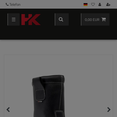
Telefon
☰
0,00 EUR