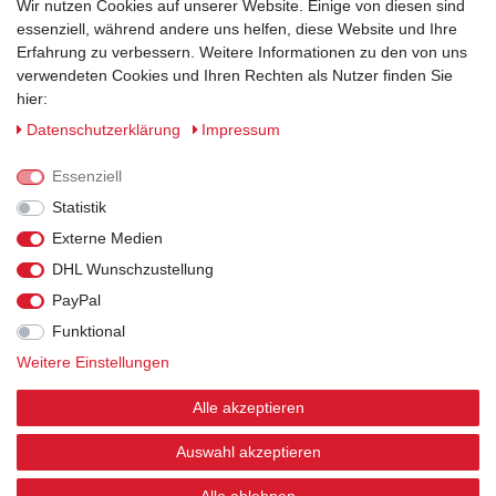
Wir nutzen Cookies auf unserer Website. Einige von diesen sind
essenziell, während andere uns helfen, diese Website und Ihre
Erfahrung zu verbessern. Weitere Informationen zu den von uns
verwendeten Cookies und Ihren Rechten als Nutzer finden Sie
hier:
Sicherheitsklassen
Daten­schutz­erklärung
Impressum
Informationen
Essenziell
Statistik
Versand
Externe Medien
DHL Wunschzustellung
Rechtliches
PayPal
Funktional
Weitere Einstellungen
© 2026 Arbeitsschuhe und Arbeitskleidung kaufen
| HKB24.de - Alle Rechte vorbehalten.
| webshop by
Alle akzeptieren
nordhelp IT
Auswahl akzeptieren