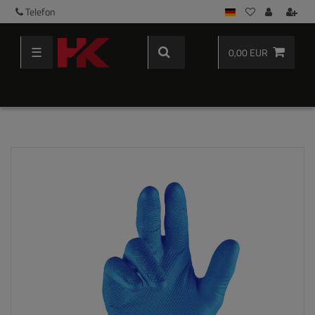
Telefon
☰
0,00 EUR