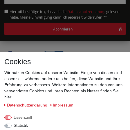
Hiermit bestätige ich, dass ich die
Daten­schutz­erklärung
gelesen
habe. Meine Einwilligung kann ich jederzeit widerrufen.**
Abonnieren
Cookies
Wir nutzen Cookies auf unserer Website. Einige von diesen sind
essenziell, während andere uns helfen, diese Website und Ihre
Erfahrung zu verbessern. Weitere Informationen zu den von uns
verwendeten Cookies und Ihren Rechten als Nutzer finden Sie
hier:
Sicherheitsklassen
Daten­schutz­erklärung
Impressum
Informationen
Essenziell
Statistik