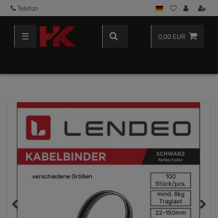
Telefon
☰
0,00 EUR